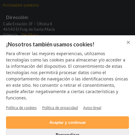
PUCHADES GIMENO
Dirección:
Calle Estación 3F – Oficina K
46540 El Puig de Santa María
Valencia
Ver Mapa
×
¡Nosotros también usamos cookies!
basculas@puchadesgimeno.com
Para ofrecer las mejores experiencias, utilizamos
tecnologías como las cookies para almacenar y/o acceder a
96 164 31 80
la información del dispositivo. El consentimiento de estas
622 933 424
tecnologías nos permitirá procesar datos como el
669 373 925
comportamiento de navegación o las identificaciones únicas
en este sitio. No consentir o retirar el consentimiento,
puede afectar negativamente a ciertas características y
funciones.
SÍGUENOS
Política de cookies
Política de privacidad
Aviso legal
Aceptar y continuar
Personalizar