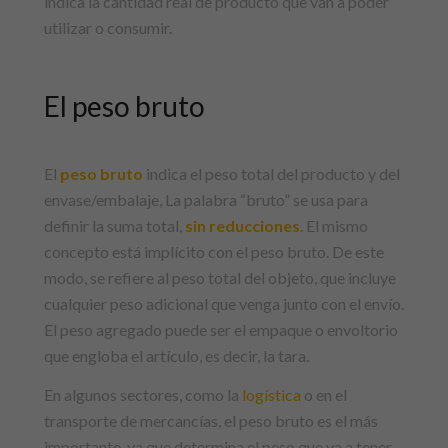
indica la cantidad real de producto que van a poder
utilizar o consumir.
El peso bruto
El
peso bruto
indica el peso total del producto y del
envase/embalaje, La palabra “bruto” se usa para
definir la suma total,
sin reducciones
. El mismo
concepto está implícito con el peso bruto. De este
modo, se refiere al peso total del objeto, que incluye
cualquier peso adicional que venga junto con el envío.
El peso agregado puede ser el empaque o envoltorio
que engloba el artículo, es decir, la tara.
En algunos sectores, como la
logística
o en el
transporte de mercancías, el peso bruto es el más
importante, ya que determina el peso que va a tener