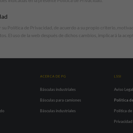
es indicadas en la presente Política de Privacidad.
dad
 Política de Privacidad, de acuerdo a su propio criterio, motivado
os. El uso de la web después de dichos cambios, implicará la acep
ACERCA DE PG
LSSI
Básculas industriales
Aviso Lega
Básculas para camiones
Política d
ado
Básculas industriales
Política d
Privacidad