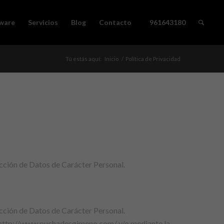
ware
Servicios
Blog
Contacto
961643180
Tú estás aquí:
Inicio
/
Política de Privacidad
ección de Datos de Carácter Personal.
ección de Datos de Carácter Personal.
web http://www.puchadesgimeno.com/ y/o mediante la