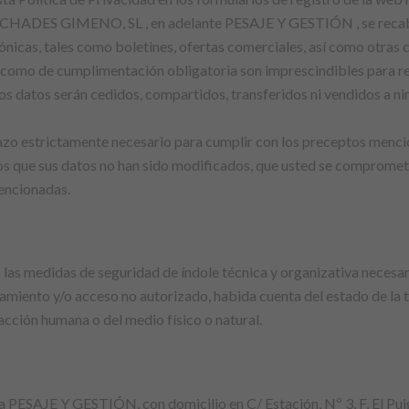
 PUCHADES GIMENO, SL , en adelante PESAJE Y GESTIÓN , se recaba
trónicas, tales como boletines, ofertas comerciales, así como ot
como de cumplimentación obligatoria son imprescindibles para real
s datos serán cedidos, compartidos, transferidos ni vendidos a nin
azo estrictamente necesario para cumplir con los preceptos menci
 que sus datos no han sido modificados, que usted se compromete 
mencionadas.
s medidas de seguridad de índole técnica y organizativa necesari
atamiento y/o acceso no autorizado, habida cuenta del estado de la 
acción humana o del medio físico o natural.
 a PESAJE Y GESTIÓN, con domicilio en C/ Estación, Nº 3, F, El Pui