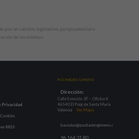
 por un cambio legislativo, jurisprudencial o
tación de los mismos.
PUCHADES GIMENO
Dirección:
l
Calle Estación 3F – Oficina K
46540 El Puig de Santa María
e Privacidad
Valencia
Ver Mapa
e Cookies
basculas@puchadesgimeno.com
 en RRSS
96 164 31 80