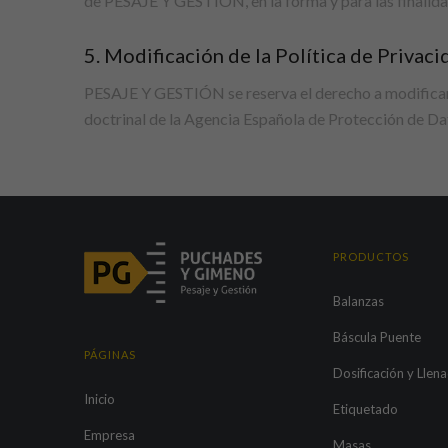
de PESAJE Y GESTIÓN, en la forma y para las finalidad
5. Modificación de la Política de Privaci
PESAJE Y GESTIÓN se reserva el derecho a modificar su
doctrinal de la Agencia Española de Protección de Dat
PRODUCTOS
Balanzas
Báscula Puente
PÁGINAS
Dosificación y Llen
Inicio
Etiquetado
Empresa
Masas