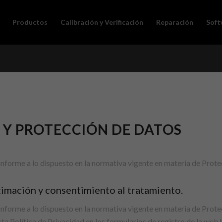
Productos
Calibración y Verificación
Reparación
Soft
D Y PROTECCIÓN DE DATOS
onforme a lo dispuesto en la normativa vigente en materia de Prot
itimación y consentimiento al tratamiento.
onforme a lo dispuesto en la normativa vigente en materia de Prot
esta Política de Privacidad en los formularios de registro de la 