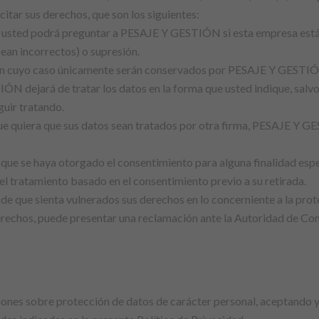
citar sus derechos, que son los siguientes:
es: usted podrá preguntar a PESAJE Y GESTIÓN si esta empresa está
sean incorrectos) o supresión.
o, en cuyo caso únicamente serán conservados por PESAJE Y GESTIÓN
 dejará de tratar los datos en la forma que usted indique, salvo 
guir tratando.
ue quiera que sus datos sean tratados por otra firma, PESAJE Y GES
e que se haya otorgado el consentimiento para alguna finalidad espe
del tratamiento basado en el consentimiento previo a su retirada.
de que sienta vulnerados sus derechos en lo concerniente a la pro
 derechos, puede presentar una reclamación ante la Autoridad de C
ciones sobre protección de datos de carácter personal, aceptando y