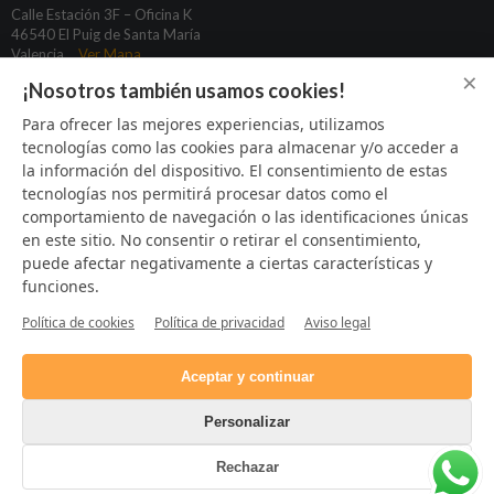
Calle Estación 3F – Oficina K
46540 El Puig de Santa María
Valencia
Ver Mapa
×
¡Nosotros también usamos cookies!
basculas@puchadesgimeno.com
Para ofrecer las mejores experiencias, utilizamos
tecnologías como las cookies para almacenar y/o acceder a
96 164 31 80
la información del dispositivo. El consentimiento de estas
622 933 424
tecnologías nos permitirá procesar datos como el
669 373 925
comportamiento de navegación o las identificaciones únicas
en este sitio. No consentir o retirar el consentimiento,
puede afectar negativamente a ciertas características y
funciones.
SÍGUENOS
Política de cookies
Política de privacidad
Aviso legal
Aceptar y continuar
Personalizar
Rechazar
©2019 PUCHADES GIMENO