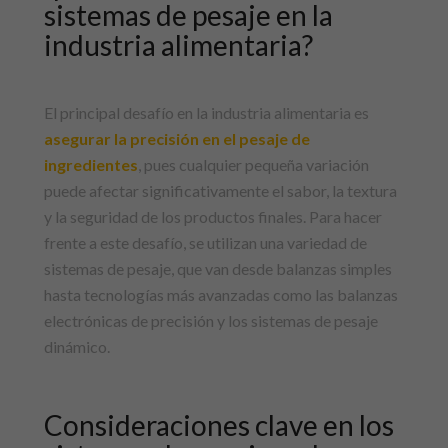
sistemas de pesaje en la
industria alimentaria
?
El principal desafío en la industria alimentaria es
asegurar la precisión en el pesaje de
ingredientes
, pues cualquier pequeña variación
puede afectar significativamente el sabor, la textura
y la seguridad de los productos finales. Para hacer
frente a este desafío, se utilizan una variedad de
sistemas de pesaje, que van desde balanzas simples
hasta tecnologías más avanzadas como las balanzas
electrónicas de precisión y los sistemas de pesaje
dinámico.
Consideraciones clave en los