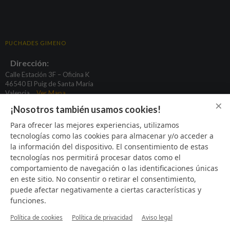
PUCHADES GIMENO
Dirección:
Calle Estación 3F – Oficina K
46540 El Puig de Santa María
Valencia
Ver Mapa
×
¡Nosotros también usamos cookies!
basculas@puchadesgimeno.com
Para ofrecer las mejores experiencias, utilizamos
tecnologías como las cookies para almacenar y/o acceder a
96 164 31 80
la información del dispositivo. El consentimiento de estas
622 933 424
tecnologías nos permitirá procesar datos como el
669 373 925
comportamiento de navegación o las identificaciones únicas
en este sitio. No consentir o retirar el consentimiento,
puede afectar negativamente a ciertas características y
funciones.
SÍGUENOS
Política de cookies
Política de privacidad
Aviso legal