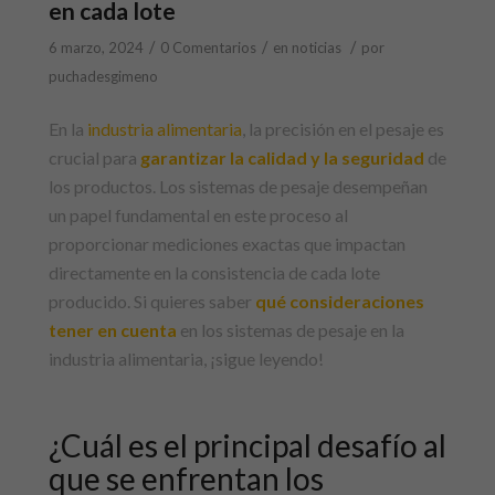
en cada lote
/
/
/
6 marzo, 2024
0 Comentarios
en
noticias
por
puchadesgimeno
En la
industria alimentaria
, la precisión en el pesaje es
crucial para
garantizar la calidad y la seguridad
de
los productos. Los sistemas de pesaje desempeñan
un papel fundamental en este proceso al
proporcionar mediciones exactas que impactan
directamente en la consistencia de cada lote
producido. Si quieres saber
qué consideraciones
tener en cuenta
en los sistemas de pesaje en la
industria alimentaria, ¡sigue leyendo!
¿Cuál es el principal desafío al
que se enfrentan los