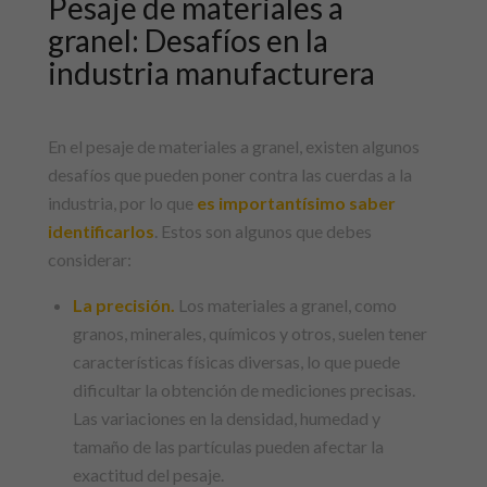
Pesaje de materiales a
granel: Desafíos en la
industria manufacturera
En el pesaje de materiales a granel, existen algunos
desafíos que pueden poner contra las cuerdas a la
industria, por lo que
es importantísimo saber
identificarlos
. Estos son algunos que debes
considerar:
La
precisión
.
Los materiales a granel, como
granos, minerales, químicos y otros, suelen tener
características físicas diversas, lo que puede
dificultar la obtención de mediciones precisas.
Las variaciones en la densidad, humedad y
tamaño de las partículas pueden afectar la
exactitud del pesaje.