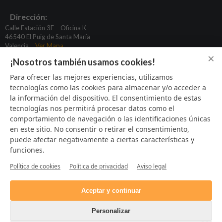
Dirección:
Calle Estación 3F – Oficina K
46540 El Puig de Santa María
Valencia
Ver Mapa
×
¡Nosotros también usamos cookies!
basculas@puchadesgimeno.com
Para ofrecer las mejores experiencias, utilizamos
tecnologías como las cookies para almacenar y/o acceder a
96 164 31 80
la información del dispositivo. El consentimiento de estas
622 933 424
tecnologías nos permitirá procesar datos como el
669 373 925
comportamiento de navegación o las identificaciones únicas
en este sitio. No consentir o retirar el consentimiento,
puede afectar negativamente a ciertas características y
funciones.
SÍGUENOS
Política de cookies
Política de privacidad
Aviso legal
Aceptar y continuar
Personalizar