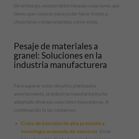
Sin embargo, existen determinadas soluciones que
tienes que conocer para poder hacer frente a
situaciones comprometidas como estas.
Pesaje de materiales a
granel: Soluciones en la
industria manufacturera
Para superar estos desafíos planteados
anteriormente, la industria manufacturera ha
adoptado diversas soluciones innovadoras. A
continuación te las contamos:
El uso de básculas de alta precisión y
tecnología avanzada de sensores.
Estas