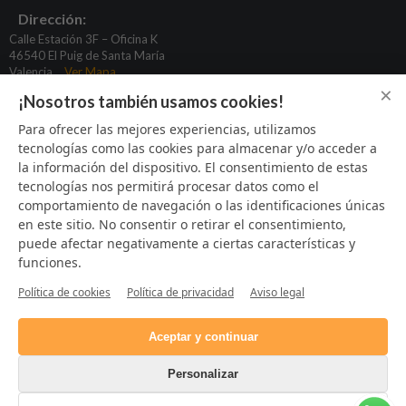
Dirección:
Calle Estación 3F – Oficina K
46540 El Puig de Santa María
Valencia
Ver Mapa
×
¡Nosotros también usamos cookies!
basculas@puchadesgimeno.com
Para ofrecer las mejores experiencias, utilizamos
tecnologías como las cookies para almacenar y/o acceder a
96 164 31 80
la información del dispositivo. El consentimiento de estas
622 933 424
tecnologías nos permitirá procesar datos como el
669 373 925
comportamiento de navegación o las identificaciones únicas
en este sitio. No consentir o retirar el consentimiento,
puede afectar negativamente a ciertas características y
funciones.
SÍGUENOS
Política de cookies
Política de privacidad
Aviso legal
Aceptar y continuar
Personalizar