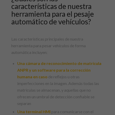
características de nuestra
herramienta para el pesaje
automático de vehículos?
Las características principales de nuestra
herramienta para pesar vehículos de forma
automática incluyen:
Una cámara de reconocimiento de matrícula
ANPR y un software para la corrección
humana en caso
de reflejos u otras
imperfecciones en la imagen. Además todas las
matrículas se almacenan, y aquellas que no
ofrecen un umbral de detección confiable se
separan
Una terminal HMI
para comunicarse con el