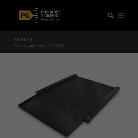
PGB070
Tú estás aquí:
Inicio
/
PGB070