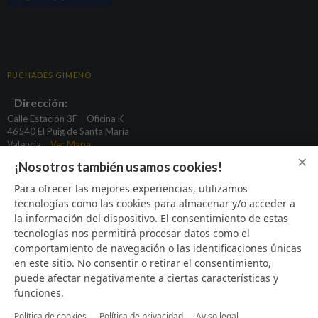
PUCHADES GIMENO
Dirección:
Calle Estación 3F – Oficina K
46540 El Puig de Santa María
Valencia
Ver Mapa
×
¡Nosotros también usamos cookies!
basculas@puchadesgimeno.com
Para ofrecer las mejores experiencias, utilizamos
tecnologías como las cookies para almacenar y/o acceder a
96 164 31 80
la información del dispositivo. El consentimiento de estas
622 933 424
tecnologías nos permitirá procesar datos como el
669 373 925
comportamiento de navegación o las identificaciones únicas
en este sitio. No consentir o retirar el consentimiento,
puede afectar negativamente a ciertas características y
funciones.
SÍGUENOS
Política de cookies
Política de privacidad
Aviso legal