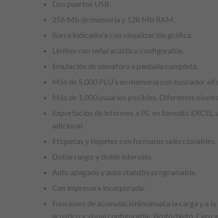
Dos puertos USB.
256 Mb de memoria y 128 Mb RAM.
Barra indicadora con visualización gráfica.
Límites con señal acústico configurable.
Emulación de semáforo a pantalla completa.
Más de 5.000 PLU’s en memoria con buscador alfa
Más de 1.000 usuarios posibles. Diferentes niveles
Exportación de informes a PC en formato EXCEL s
adicional.
Etiquetas y tiquetes con formatos seleccionables.
Doble rango y doble intervalo.
Auto apagado y auto standby programable.
Con impresora incorporada.
Funciones de acumulación(manual,a la carga y a la 
acústico y visual configurable, Bruto/Neto, Cero y 