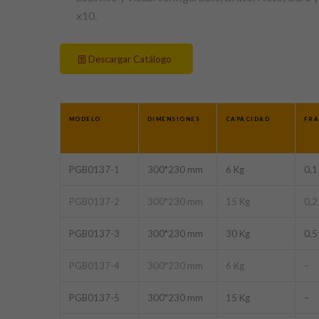
x10.
Descargar Catálogo
MODELO
DIMENSIONES
CAPACIDAD
FRA
PGB0137-1
300*230 mm
6 Kg
0,1
PGB0137-2
300*230 mm
15 Kg
0,2
PGB0137-3
300*230 mm
30 Kg
0,5
PGB0137-4
300*230 mm
6 Kg
–
PGB0137-5
300*230 mm
15 Kg
–