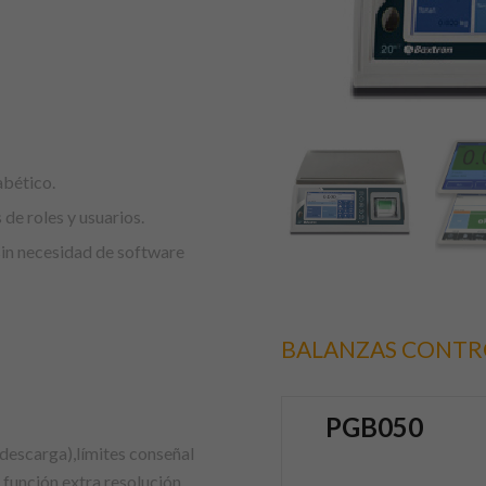
bético.
 de roles y usuarios.
in necesidad de software
BALANZAS CONTR
PGB050
descarga),límites conseñal
función extra resolución