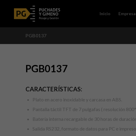
Inicio
Empresa
PGB0137
PGB0137
CARACTERÍSTICAS:
Plato en acero inoxidable y carcasa en ABS.
Pantalla táctil TFT de 7 pulgafas ( resolución 800
Batería interna recargable de 30 horas de duración
Salida RS232, formato de datos para PC e impreso