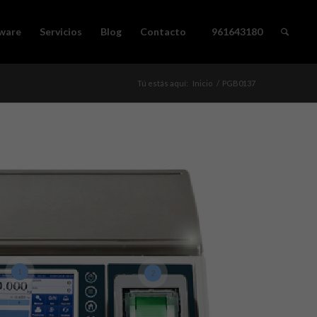
ware
Servicios
Blog
Contacto
961643180
Tú estás aquí:
Inicio
/
PGB0137
1
2