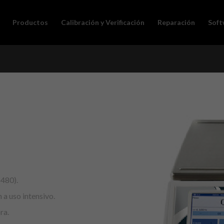
Productos
Calibración y Verificación
Reparación
Soft
*480).
 a uso intensivo.
ra.