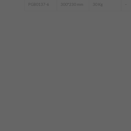
PGB0137-6
300*230 mm
30 Kg
–