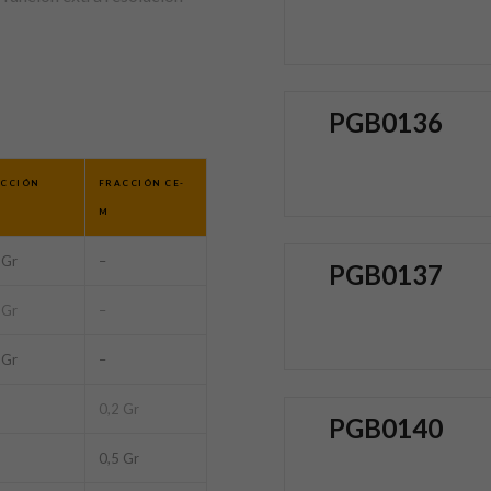
PGB0136
CCIÓN
FRACCIÓN CE-
M
 Gr
–
PGB0137
 Gr
–
 Gr
–
0,2 Gr
PGB0140
0,5 Gr