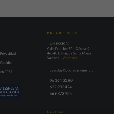
PUCHADES GIMENO
Dirección:
l
Calle Estación 3F – Oficina K
46540 El Puig de Santa María
 Privacidad
Valencia
Ver Mapa
e Cookies
basculas@puchadesgimeno.com
 en RRSS
96 164 31 80
622 933 424
669 373 925
SÍGUENOS